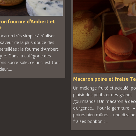
on fourme d’Ambert et
s
aron très simple à réaliser
a saveur de la plus douce des
persillées : la fourme d’Ambert,
igue. Dans la catégorie des
ns sucré-salé, celui-ci est tout
eur....
Macaron poire et fraise T
Un mélange fruité et acidulé, po
plaisir des petits et des grands
gourmands ! Un macaron à déco
d’urgence… Pour la garniture : –
poires bien mûres – une dizaine
fraises bonbon :...