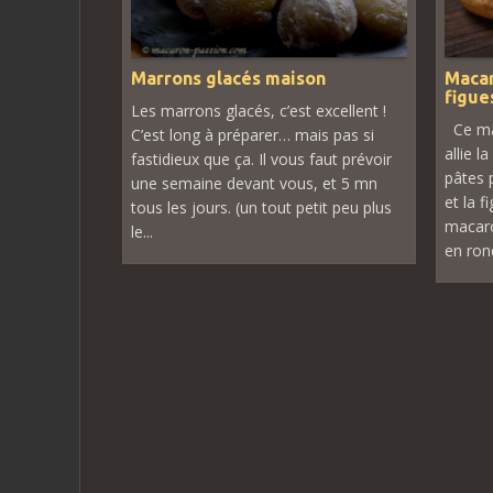
Marrons glacés maison
Macar
figue
Les marrons glacés, c’est excellent !
Ce mac
C’est long à préparer… mais pas si
allie l
fastidieux que ça. Il vous faut prévoir
pâtes 
une semaine devant vous, et 5 mn
et la f
tous les jours. (un tout petit peu plus
macaro
le...
en rond