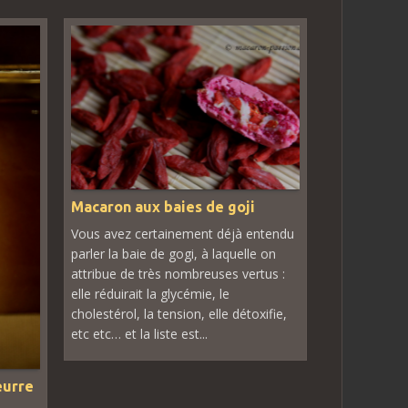
Macaron aux baies de goji
Vous avez certainement déjà entendu
parler la baie de gogi, à laquelle on
attribue de très nombreuses vertus :
elle réduirait la glycémie, le
cholestérol, la tension, elle détoxifie,
etc etc… et la liste est...
eurre